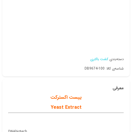
دسته‌بندی
کشت باکتری
شناسه‌ی کالا: DB9674-100
معرفی
ییست اکسترکت
Yeast Extract
DNAbiotech