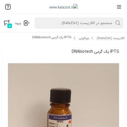
ورود
۰
IPTG یک گرمی DNAbiotech
کالازیست (KalaZist)
مولکولی
IPTG یک گرمی DNAbiotech