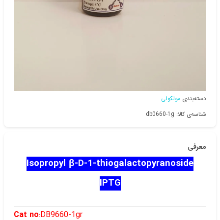
دسته‌بندی
مولکولی
شناسه‌ی کالا: db0660-1g
معرفی
Isopropyl β-D-1-thiogalactopyranoside
IPTG
Cat no
:DB9660-1gr