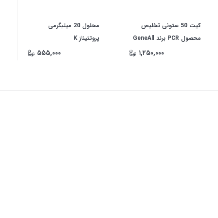
کیت 50 ستونی تخلیص
محلول 20 میلیگرمی
محصول PCR برند GeneAll
پروتئیناز K
۵۵۵,۰۰۰
۱,۲۵۰,۰۰۰