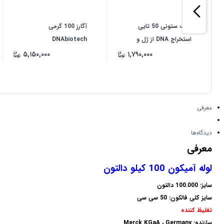
کیت ستونی 50 تایی
آگارز 100 گرمی
استخراج DNA از ژل و
DNAbiotech
تخلیص محصول PCR
۵,۱۵۰,۰۰۰
۱,۷۹۰,۰۰۰
معرفی
دیدگاه‌ها
معرفی
لوله آمیکون 100 کیلو دالتون
سایز: 100.000 دالتون
سایز کلی فالکون: 50 سی سی
تغلیظ کننده
سازنده: Merck KGaA ، Germany