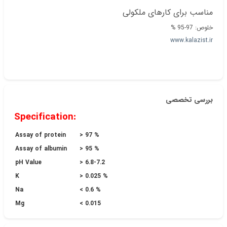
مناسب برای کارهای ملکولی
خلوص: 97-95 %
www.kalazist.ir
بررسی تخصصی
Specification:
Assay of protein
> 97 %
Assay of albumin
> 95 %
pH Value
> 6.8-7.2
K
> 0.025 %
Na
< 0.6 %
Mg
< 0.015