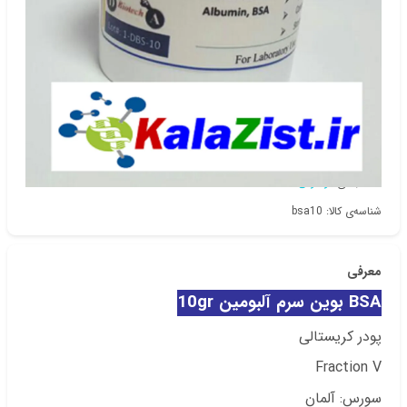
دسته‌بندی
مولکولی
شناسه‌ی کالا: bsa10
معرفی
BSA بوین سرم آلبومین 10gr
پودر کریستالی
Fraction V
سورس: آلمان