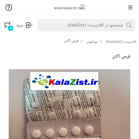
ورود
۰
قرص آگارز
کالازیست (KalaZist)
مولکولی
قرص آگارز