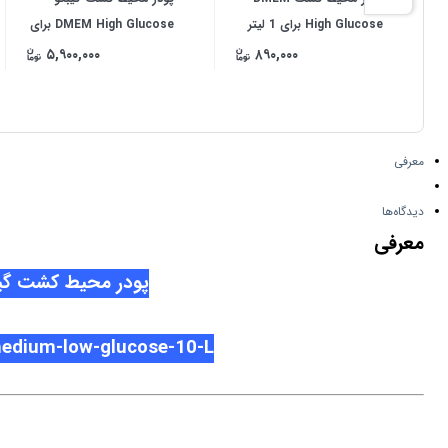
High Glucose برای 1 لیتر
DMEM High Glucose برای
10 لیتر
۵,۹۰۰,۰۰۰
۸۹۰,۰۰۰
معرفی
دیدگاه‌ها
معرفی
پودر محیط کشت گیبکو DMEM low Glucose برا
edium-low-glucose-10-L