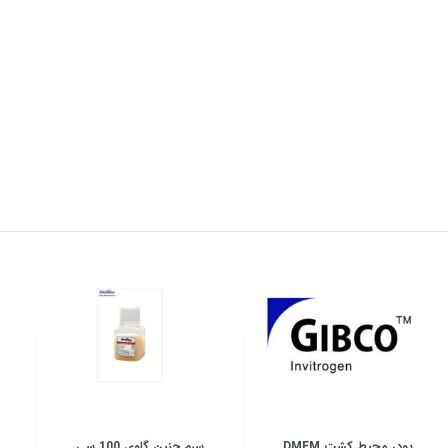
پودر محیط کشت DMEM
سرم جنین گاوی 100 سی