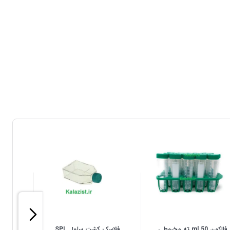
فالکون 50 ml ته مخروطی
فلاسک کشت سلول SPL