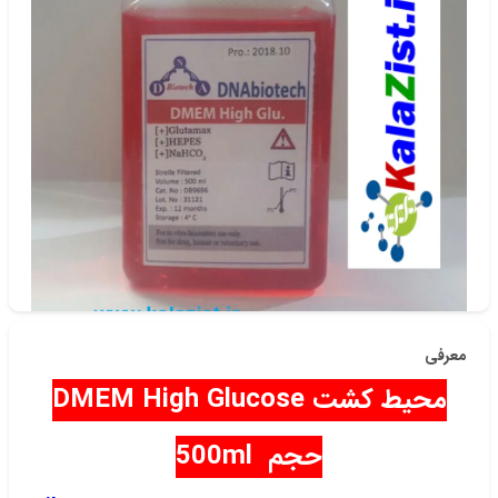
دسته‌بندی
کشت سلول
شناسه‌ی کالا: DB9696
معرفی
محیط کشت DMEM High Glucose
حجم 500ml