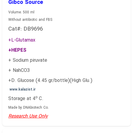
Gibco Source
Volume: 500 ml
Without antibiotic and FBS
Cat#: DB9696
+L-Glutamax
+HEPES
+ Sodium piruvate
+ NahCO3
+D. Glucose (4.45 gr/bottle)(High Glu.)
www.kalazist.ir
o
Storage at 4
C.
Made by DNAbiotech Co.
Research Use Only