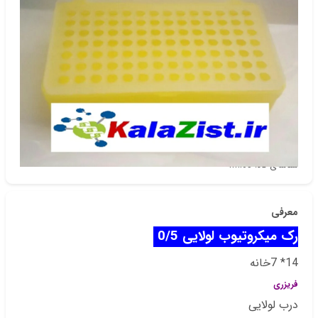
دسته‌بندی
مصرفی عمومی
شناسه‌ی کالا: rml05
معرفی
رک میکروتیوب لولایی 0/5
14* 7خانه
فریزری
درب لولایی