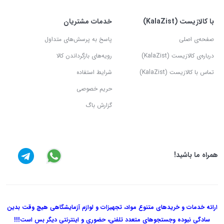
با کالازیست (KalaZist)
خدمات مشتریان
صفحه‌ی اصلی
پاسخ به پرسش‌های متداول
درباره‌ی کالازیست (KalaZist)
رویه‌های بازگرداندن کالا
تماس با کالازیست (KalaZist)
شرایط استفاده
حریم خصوصی
گزارش باگ
همراه ما باشید!
ارائه خدمات و خریدهای متنوع مواد، تجهیزات و لوازم آزمایشگاهی هیچ وقت بدین
سادگی نبوده و
جستجوهای متعدد تلفنی، حضوری و اینترنتی دیگر بس است!!!