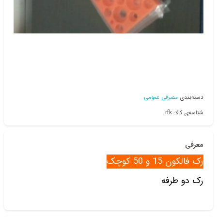
دسته‌بندی
مصرفی عمومی
شناسه‌ی کالا: rfk
معرفی
رک فالکون 15 و 50 کوچک
رک دو طرفه