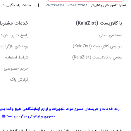
شماره تلفن های پشتیبانی:
۰۲۱۸۸۶۳۲۱۵۸
-
۰۹۰۲۲۳۸۲۹۱۵
|
ساعات پاسخگویی در واتس اپ و
با کالازیست (KalaZist)
خدمات مشتریا
صفحه‌ی اصلی
پاسخ به پرسش‌ها
درباره‌ی کالازیست (KalaZist)
رویه‌های بازگرداندن
تماس با کالازیست (KalaZist)
شرایط استفاده
حریم خصوصی
گزارش باگ
ارائه خدمات و خریدهای متنوع مواد، تجهیزات و لوازم آزمایشگاهی هیچ وقت بدی
حضوری و اینترنتی دیگر بس است!!!
بارها و بارها برای همه شما محققین، دانشجویان و مسوولین خرید آزمایشگاهها، بیمارس