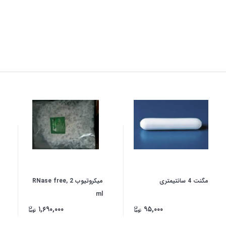
مگنت 4 سانتیمتری
میکروتیوب RNase free, 2
ml
۱,۶۹۰,۰۰۰
۹۵,۰۰۰