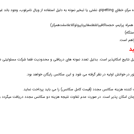
(حجم ناکافی یا غلطت مغایر با پروتوکل اعلام شده مرکز، خطای pipetting، نشتی یا تبخیر نمونه به دلیل استفاده از ویال نام
راه پرایمر، حجمناکافییاغلطتمغایرباپروتوکلاعلامشدهمرکز)
تگاه)
د
 یک هفته پس از تحویل نتایج امکانپذیر است. بدلیل تعدد نمونه های دریافتی و محدودیت فضا شرکت مسئولی
ر در خوانش اولیه در نظر گرفته می شود و این سکانس رایگان خواهد بود.
کننده هزینه سکانس مجدد (قیمت کامل سکانس) را می باید پرداخت نماید.
ان امکان پذیر است. در صورت عدم تفاوت نتیجه هزینه دو سکانس مجدد دریافت میگردد 