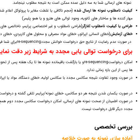
نمونه های ارسالی شما به سه دلیل عمده ممکن است به نتیجه مطلوب نینجامد.
کیفیت نامطلوب نمونه ها ارسال شده
مهار کننده ها و ساختار های ثانویه، وجود توالی های هترو و یا همو پلیمر)
طراحی یا کیفیت نامطلوب آغازگر
(طراحی نامطلوب و غیر اختصاصی پرایمر، ناخالصی های هم
خطای آزمایش
(خطای انسانی اپراتور، خطای مواد مصرفی و محلول های کاربردی، خطای دس
در صورت عدم رضایت از نتایج حق درخواست خوانش مجددre-sequencingبرای شما فراهم است.
برای درخواست توالی یابی مجدد به شرایط زیر دقت نمایی
امکان درخواستre-sequencingو یا بازگشت باقیمانده نمونه ها تا
ها پس از این بازه زمانی ندارد.
در صورت وجود تفاوت نتیجه سکانس مجدد با سکانس اولیه، خطای دستگاه، مواد یا اپراتو
در صورت یکسان شدن نتیجه هر دو سکانس، خطای نمونه/پرایمر تلقی گشته و درخواست 
در صورت اطمینان از صحت نمونه های ارسالی، امکان درخواست سکانس مجدد دوم همچن
مجدد دیگر قابل درخواست نیست.
بررسی تخصصی
آماده سازی نمونه به صورت خلاصه