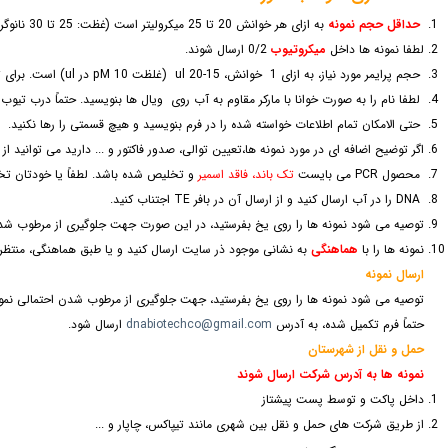
حداقل حجم نمونه
به ازای هر خوانش 20 تا 25 میکرولیتر است (غظت: 25 تا 30 نانوگرم در هر میکرولیتر). اگر محصول PCR به خالص سازی نیاز دارد بهتر است حجم بیشتری لحاظ گردد.
لطفا نمونه ها داخل
میکروتیوب
0/2 ارسال شوند.
حجم پرایمر مورد نیاز، به ازای 1 خوانش، ul 20-15 (غلظت pM 10 در ul) است. برای تعداد بیشتر خوانش به ازای هرخوانش ul 10 به حجم پرایمر ارسالی اضافه کنید.
لطفا نام را به صورت خوانا با مارکر مقاوم به آب روی ویال ها بنویسید. حتماً درب تیوب ها 
حتی الامکان تمام اطلاعات خواسته شده را در فرم بنویسید و هیچ قسمتی را رها نکنید.
اگر توضیح اضافه ای در مورد نمونه ها،تعیین توالی، صدور فاکتور و ... دارید می توانید 
محصول PCR می بایست
تک باند، فاقد اسمیر
و تخلیص شده باشد. لطفاً یا خودتان تخ
DNA را در آب ارسال کنید و از ارسال آن در بافر TE اجتناب کنید.
توصیه می شود نمونه ها را روی یخ بفرستید، در این صورت جهت جلوگیری از مرطوب شدن ا
نمونه ها را با
هماهنگی
به نشانی موجود ذر سایت ارسال کنید و یا طبق هماهنگی، منتظر 
ارسال نمونه
توصیه می شود نمونه ها را روی یخ بفرستید، جهت جلوگیری از مرطوب شدن احتمالی نمونه
حتماً فرم تکمیل شده، به آدرس
dnabiotechco@gmail.com
ارسال شود.
حمل و نقل از شهرستان
نمونه ها به آدرس شرکت ارسال شوند
داخل پاکت و توسط پست پیشتاز
از طریق شرکت های حمل و نقل بین شهری مانند تیپاکس، چاپار و ...