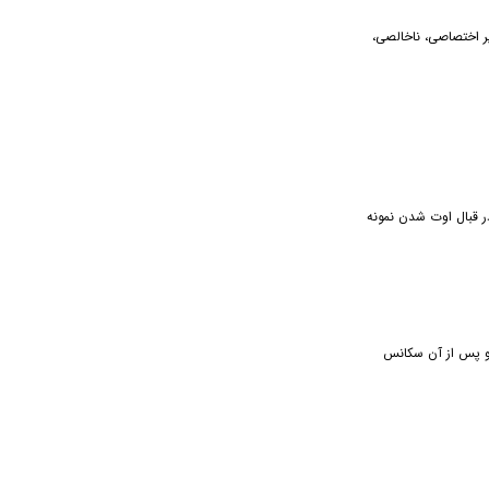
رغوب، وجود باند غیر اختصاصی، ناخالصی،
تی در قبال اوت شدن نمونه
و پس از آن سکانس