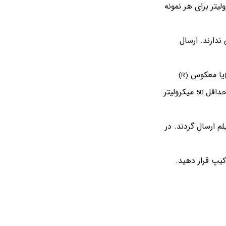
م لازم می باشد، بنابر این برای خوانش 500 باز ارسال حداقل 50 نانوگرم ضروری است. حداقل 20 میکرولیتر برای هر نمونه
ندارند. ارسال
یا معکوس
(R)
 حداقل
میکرولیتر
50
ه شده بوسیله پارافیلم ارسال گردند. در
یپ قرار دهید.