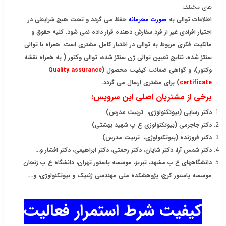
های مختلف
اطلاعات توالی به
صورت محرمانه
حفظ می گردد و تحت هیچ شرایطی در
اختیار افرادی غیر از فرد سفارش دهنده قرار داده نمی شود. کلیه حقوق و
مالکیت فکری مربوط به توالی در اختیار کامل مشتری است. همراه با توالی
سنتز شده، نتایج تعیین توالی ژن سنتز شده، توالی وکتور ( به همراه نقشه
وکتور)، و گواهی ضمانت کیفیت محصول (
Quality assurance
certificate
) برای مشتری ارسال می گردد.
برخی از مشتریان اصلی این سرویس:
دکتر رسایی (
بیوتکنولوژی، تربیت مدرس
)
دکتر جاجرمی (
بیوتکنولوژی ع پ شهید بهشتی
)
دکتر فروزنده (
بیوتکنولوژی، تربیت مدرس
)
دکتر شمس آرا، دکتر شایان، دکتر رحمتی، دکتر ابراهیمی، دکتر افشار و...
دانشگاههای ع پ مشهد، تبریز، موسسه پاستور تهران، دانشگاه ع پ زنجان
موسسه پاستور کرج، پژوهشکده ملی مهندسی ژنتیک و بیوتکنولوژی، و....
کیفیت شرط استمرار فعالیت