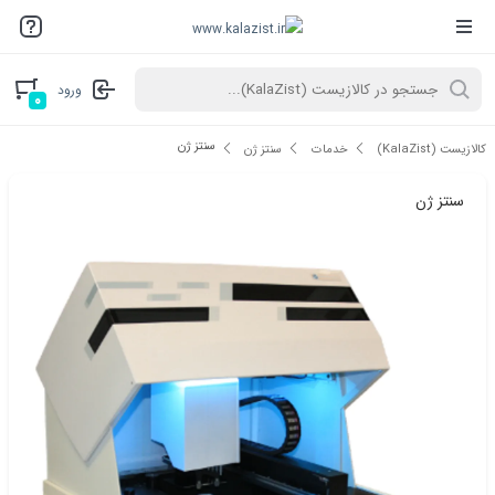
ورود
۰
سنتز ژن
کالازیست (KalaZist)
خدمات
سنتز ژن
سنتز ژن