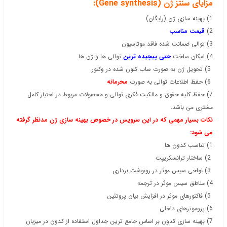
مزایای سنتز ژن (Gene synthesis):
1) بهینه سازی ژن (رایگان)
2)
قیمت مناسب
3) توالی ضمانت شده فاقد موتاسیون
4) امکان ساخت
حتی پیچیده ترین
توالی ها و ژن ها
5) تحویل ژن به صورت ساب کلون شده در وکتور
6) حفظ اطلاعات توالی به صورت
محرمانه
7) حفظ کلیه حقوق و مالکیت فکری توالی و محصولات مربوط در اختیار کامل
مشتری می باشد.
نکات بسیار مهمی که در این سرویس در خصوص بهینه سازی ژن مدنظر گرفته
می شود:
1) تناسب کدون ها
2) ساختار ترانسکریپت
3) نواحی سیس موثر در رونوشت برداری
4) مناطق سیس موثر در ترجمه
5) فاکتورهای موثر در افزایش بیان پروتئین
6) پروموترهای داخلی
7) بهینه سازی کدون بر اساس جامع ترین جداول استفاده از کدون در میزبان