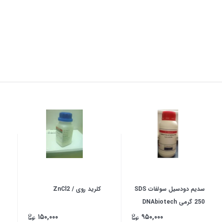
سدیم دودسیل سولفات SDS
کلرید روی / ZnCl2
250 گرمی DNAbiotech
۱۵۰,۰۰۰
۹۵۰,۰۰۰