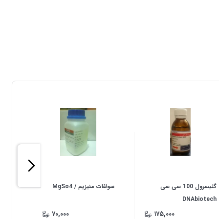
گلیسرول 100 سی سی
سولفات منیزیم / MgSo4
ایمیدازول
DNAbiotech
۷۰,۰۰۰
۱۷۵,۰۰۰