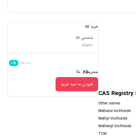
خرید کالا
شناسه‌ی کالا
chem1
۶۵۰,۰۰۰
۰%
۶۵۰,۰۰۰
افزودن به سبد خرید
CAS Registry
Other names
Methane trichloride
Methyl trichloride
Methenyl trichloride
TCM