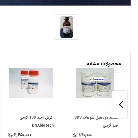
محصولات مشابه
سدیم دودسیل سولفات SDS
اکریل آمید 100 گرمی
صد گرمی
DNAbiotech
۲,۴۵۰,۰۰۰
۸۹۰,۰۰۰