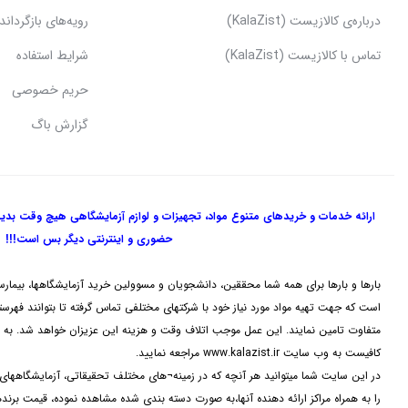
درباره‌ی کالازیست (KalaZist)
رویه‌های بازگرداندن
تماس با کالازیست (KalaZist)
شرایط استفاده
حریم خصوصی
گزارش باگ
ارائه خدمات و خریدهای متنوع مواد، تجهیزات و لوازم آزمایشگاهی هیچ وقت بدی
حضوری و اینترنتی دیگر بس است!!!
بارها و بارها برای همه شما محققین، دانشجویان و مسوولین خرید آزمایشگاهها، بیمارس
است که جهت تهیه مواد مورد نیاز خود با شرکتهای مختلفی تماس گرفته تا بتوانند فهرستی 
متفاوت تامین نمایند. این عمل موجب اتلاف وقت و هزینه این عزیزان خواهد شد. به م
کافیست به وب سایت www.kalazist.ir مراجعه نمایید.
در این سایت شما میتوانید هر آنچه که در زمینه¬های مختلف تحقیقاتی، آزمایشگاه
را به همراه مراکز ارائه دهنده آنها،به صورت دسته بندی شده مشاهده نموده، قیمت برن