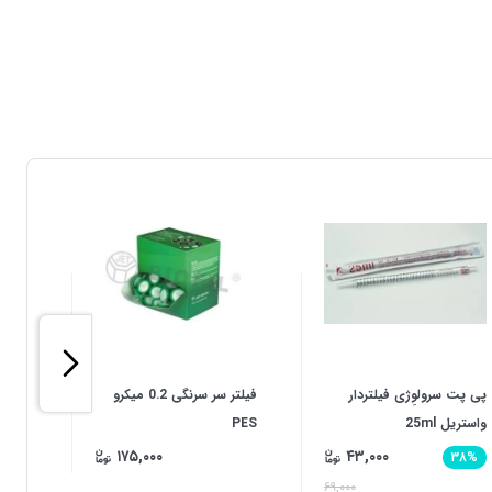
پی پت سرولوِژی فیلتردار
فیلتر سر سرنگی 0.2 میکرو
واستریل 25ml
PES
MCE
۱۷۵,۰۰۰
۴۳,۰۰۰
۳۸%
۶۹,۰۰۰