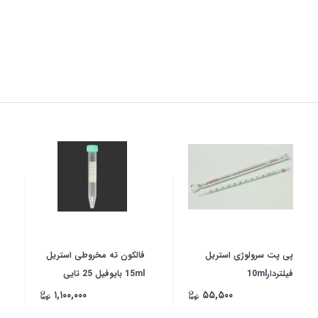
پی پت سرولوژی استریل
فالکون ته مخروطی استریل
فیلتردار10ml
15ml بایوفیل 25 تایی
۱,۱۰۰,۰۰۰
۵۵,۵۰۰