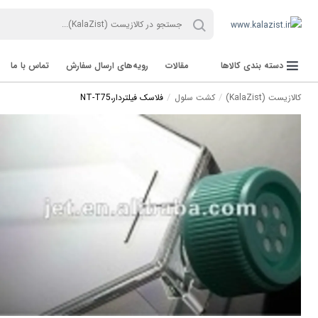
دسته بندی کالاها
مقالات
رویه‌های ارسال سفارش
تماس با ما
کالازیست (KalaZist)
کشت سلول
فلاسک فیلتردار،NT-T75