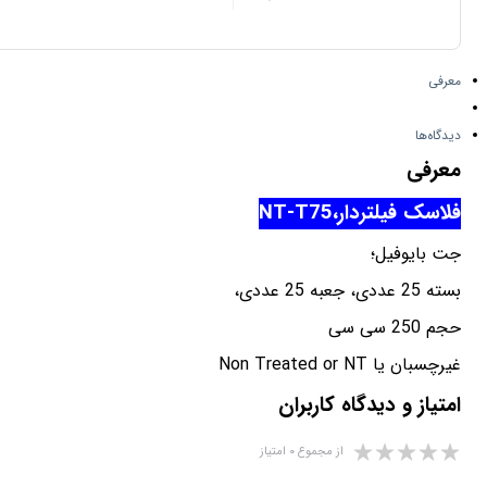
معرفی
دیدگاه‌ها
معرفی
فلاسک فیلتردار،NT-T75
جت بایوفیل؛
بسته 25 عددی، جعبه 25 عددی،
حجم 250 سی سی
غیرچسبان یا Non Treated or NT
امتیاز و دیدگاه کاربران
از مجموع ۰ امتیاز