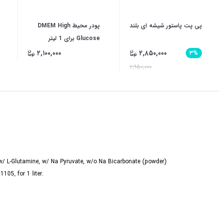
پی پت پاستور شیشه ای بلند
پودر محیط DMEM High
Glucose برای 1 لیتر
۲,۱۰۰,۰۰۰
۲,۸۵۰,۰۰۰
۳%
۲,۹۵۰,۰۰۰
w/ L-Glutamine, w/ Na Pyruvate, w/o Na Bicarbonate (powder)
105, for 1 liter.
.