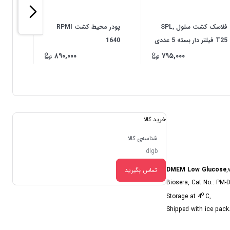
فلاسک کشت سلول SPL,
پودر محیط کشت RPMI
سل استرینر
T25 فیلتر دار بسته 5 عددی
1640
۸۹۰,۰۰۰
۷۹۵,۰۰۰
خرید کالا
شناسه‌ی کالا
dlgb
DMEM Low Glucose
,
تماس بگیرید
Biosera, Cat No.: PM-D1
o
Storage at 4
C,
Shipped with ice pack