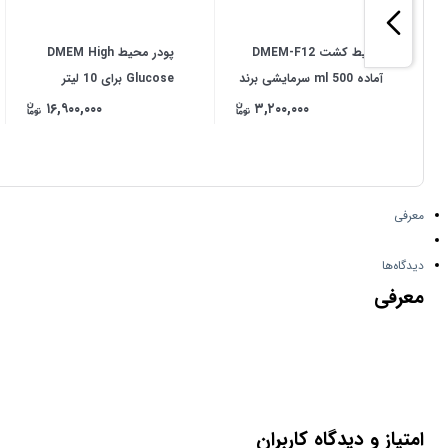
محیط کشت DMEM-F12
پودر محیط DMEM High
آماده 500 ml سرمایشی برند
Glucose برای 10 لیتر
DNA Biotech (سورس
۱۶,۹۰۰,۰۰۰
۳,۲۰۰,۰۰۰
گیبکو)
معرفی
دیدگاه‌ها
معرفی
امتیاز و دیدگاه کاربران